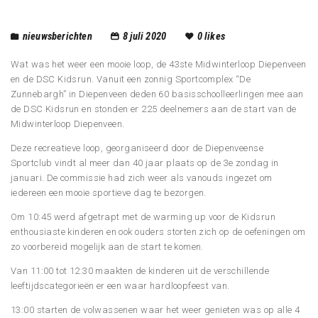
nieuwsberichten
8 juli 2020
0
likes
Wat was het weer een mooie loop, de 43ste Midwinterloop Diepenveen
en de DSC Kidsrun. Vanuit een zonnig Sportcomplex “De
Zunnebargh” in Diepenveen deden 60 basisschoolleerlingen mee aan
de DSC Kidsrun en stonden er 225 deelnemers aan de start van de
Midwinterloop Diepenveen.
Deze recreatieve loop, georganiseerd door de Diepenveense
Sportclub vindt al meer dan 40 jaar plaats op de 3e zondag in
januari. De commissie had zich weer als vanouds ingezet om
iedereen een mooie sportieve dag te bezorgen.
Om 10:45 werd afgetrapt met de warming up voor de Kidsrun
enthousiaste kinderen en ook ouders storten zich op de oefeningen om
zo voorbereid mogelijk aan de start te komen.
Van 11:00 tot 12:30 maakten de kinderen uit de verschillende
leeftijdscategorieën er een waar hardloopfeest van.
13:00 starten de volwassenen waar het weer genieten was op alle 4