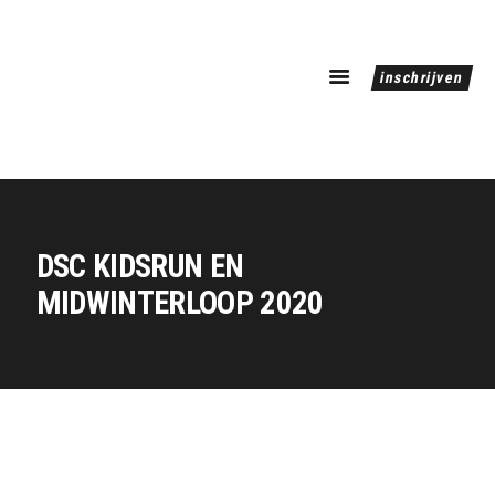
inschrijven
home
tijden
de routes
galerij
DSC KIDSRUN EN
over
MIDWINTERLOOP 2020
contact