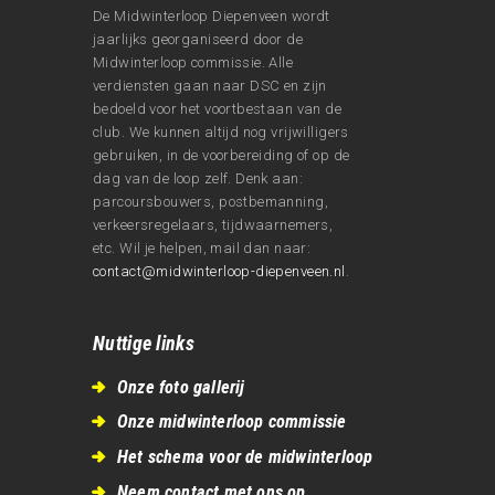
De Midwinterloop Diepenveen wordt
jaarlijks georganiseerd door de
Midwinterloop commissie. Alle
verdiensten gaan naar DSC en zijn
bedoeld voor het voortbestaan van de
club. We kunnen altijd nog vrijwilligers
gebruiken, in de voorbereiding of op de
dag van de loop zelf. Denk aan:
parcoursbouwers, postbemanning,
verkeersregelaars, tijdwaarnemers,
etc. Wil je helpen, mail dan naar:
contact@midwinterloop-diepenveen.nl
.
Nuttige links
Onze foto gallerij
Onze midwinterloop commissie
Het schema voor de midwinterloop
Neem contact met ons op