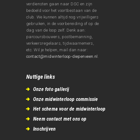
verdiensten gaan naar DSC en zijn
bedoeld voor het voortbestaan van de
club. We kunnen altijd nog vrijwilligers
gebruiken, in de voorbereiding of op de
dag van de loop zelf. Denk aan:
parcoursbouwers, postbemanning,
verkeersregelaars, tijdwaarnemers,
etc. Wil je helpen, mail dan naar:
contact@midwinterloop-diepenveen.nl
.
Nuttige links
Onze foto gallerij
Onze midwinterloop commissie
Het schema voor de midwinterloop
Neem contact met ons op
Inschrijven