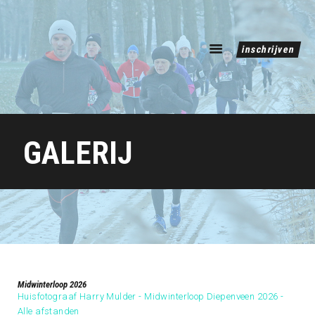
inschrijven
home
GALERIJ
tijden
de routes
galerij
over
contact
Midwinterloop 2026
Huisfotograaf Harry Mulder - Midwinterloop Diepenveen 2026 -
Alle afstanden