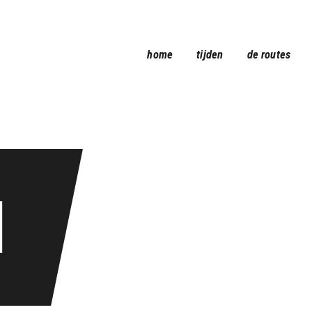
home
tijden
home
tijden
de routes
de routes
galerij
over
contact
I