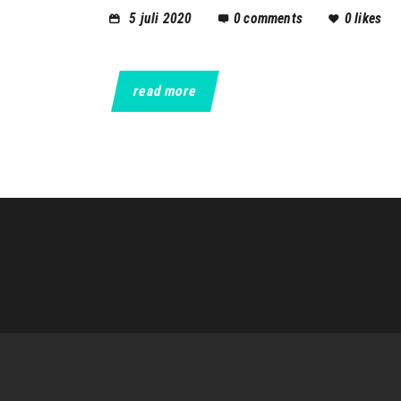
5 juli 2020
0
comments
0
likes
read more