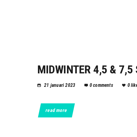
MIDWINTER 4,5 & 7,5
21 januari 2023
0
comments
0
lik
read more