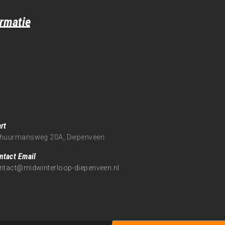
ormatie
rt
huurmansweg 20A, Diepenveen
ntact Email
ntact@midwinterloop-diepenveen.nl